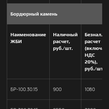
НАМ ДОВЕРЯЮТ
Крупные заказчики
в Хабаровске и крае
+
сотрудничают с ООО ПК ДСМ
АККРЕДИТОВАННАЯ
СТРОИТЕЛЬНАЯ
ЛАБОРАТОРИЯ
Имеем свою аттестованую
лабораторию по контролю
качества и соответствия
минеральных материалов,
грунтов, асфальтобетонных
смесей и асфальтобетона,
вяжущих и битумных
+
материалов.