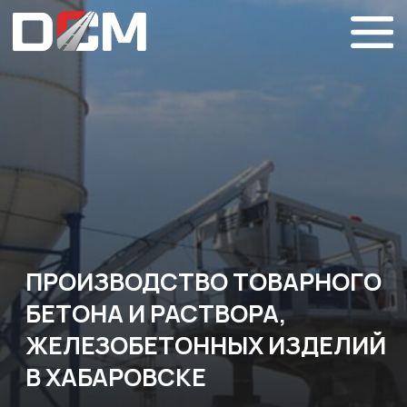
ПРОИЗВОДСТВО ТОВАРНОГО
БЕТОНА И РАСТВОРА,
ЖЕЛЕЗОБЕТОННЫХ ИЗДЕЛИЙ
В ХАБАРОВСКЕ
Бетонные смеси и растворы
производятся на стационарном,
полностью автоматизированном заводе
3
HZS производительностью 35 м
/час.
Использование данного оборудования
позволяет производить продукцию