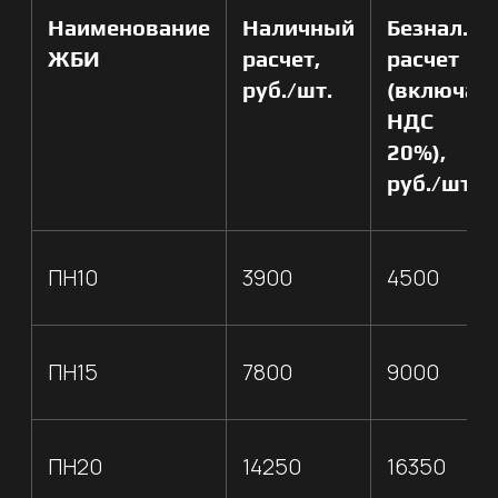
строительных материалов, аренде
спецтехники. Контролируем качество
продукции в собственной аттестованной
лаборатории
СОБСТВЕННЫЙ ПАРК
ТЕХНИКИ
Производим и доставляем
+
заказы в срок
ПРОИЗВОДСТВО
Наше оборудование
гарантирует высокую скорость
+
изготовления