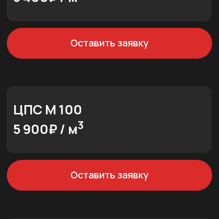
КС10-9
5850
6750
КС15-3
3600
4050
КС15-6
6900
7950
КС15-9
8700
10500
КС20-6
15000
17250
КС20-9
20400
23400
Крышки для колец