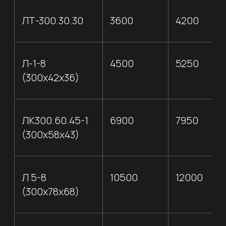
Стать
партнером →