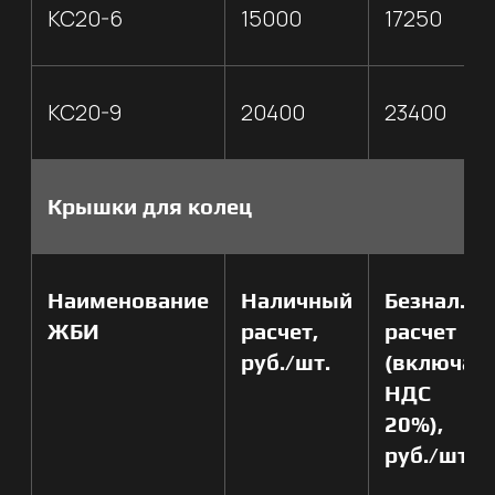
Перемычки
1050 / 1650
1200 /
2ПБ-16/25
1875
Плита перекрытия
Наименование
Наличный
Безнал.
ЖБИ
расчет,
расчет
руб./шт.
(включая
НДС
20%),
руб./шт.
П30-7
750
840
П42-7
1050
1200
П58-7
1275
1425